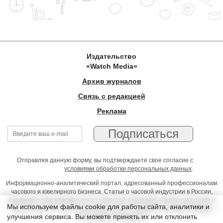
Издательство
«Watch Media»
Архив журналов
Связь с редакцией
Реклама
Отправляя данную форму, вы подтверждаете свое согласие с
условиями обработки персональных данных
.
Информационно-аналитический портал, адресованный профессионалам
часового и ювелирного бизнеса. Статьи о часовой индустрии в России,
ежедневно обновляемая лента новостей, календарь часовых выставок и
Мы используем файлы cookie для работы сайта, аналитики и
презентаций, on-line консультации юриста, профессиональный форум
улучшения сервиса. Вы можете принять их или отклонить
часовщиков и ювелиров