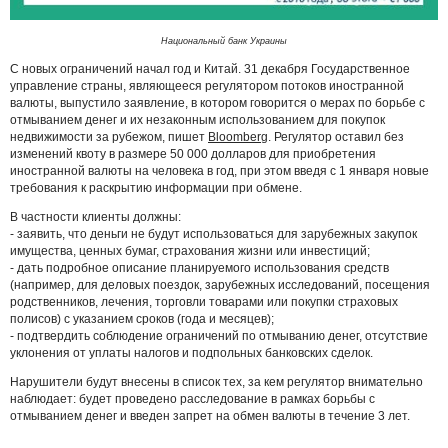
Национальный банк Украины
С новых ограничений начал год и Китай. 31 декабря Государственное
управление страны, являющееся регулятором потоков иностранной
валюты, выпустило заявление, в котором говорится о мерах по борьбе с
отмыванием денег и их незаконным использованием для покупок
недвижимости за рубежом, пишет
Bloomberg
. Регулятор оставил без
изменений квоту в размере 50 000 долларов для приобретения
иностранной валюты на человека в год, при этом введя с 1 января новые
требования к раскрытию информации при обмене.
В частности клиенты должны:
- заявить, что деньги не будут использоваться для зарубежных закупок
имущества, ценных бумаг, страхования жизни или инвестиций;
- дать подробное описание планируемого использования средств
(например, для деловых поездок, зарубежных исследований, посещения
родственников, лечения, торговли товарами или покупки страховых
полисов) с указанием сроков (года и месяцев);
- подтвердить соблюдение ограничений по отмыванию денег, отсутствие
уклонения от уплаты налогов и подпольных банковских сделок.
Нарушители будут внесены в список тех, за кем регулятор внимательно
наблюдает: будет проведено расследование в рамках борьбы с
отмыванием денег и введен запрет на обмен валюты в течение 3 лет.