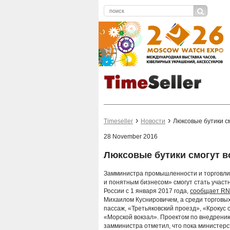
Timeseller
Новости
Люксовые бутики см
28 November 2016
Люксовые бутики смогут во
Замминистра промышленности и торговли 
и понятным бизнесом» смогут стать участн
России с 1 января 2017 года,
сообщает R
Михаилом Куснировичем, а среди торговых
пассаж, «Третьяковский проезд», «Крокус 
«Морской вокзал». Проектом по внедрению
замминистра отметил, что пока министерс