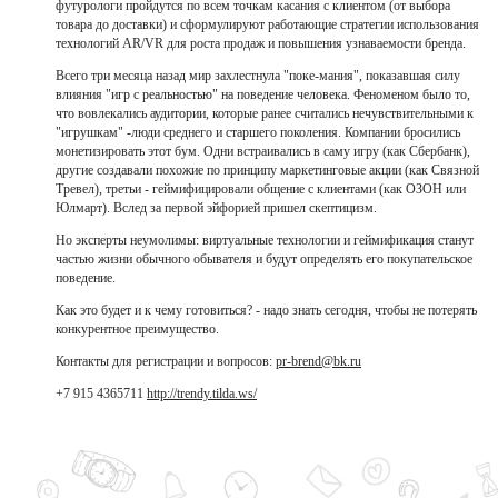
футурологи пройдутся по всем точкам касания с клиентом (от выбора
товара до доставки) и сформулируют работающие стратегии использования
технологий AR/VR для роста продаж и повышения узнаваемости бренда.
Всего три месяца назад мир захлестнула "поке-мания", показавшая силу
влияния "игр с реальностью" на поведение человека. Феноменом было то,
что вовлекались аудитории, которые ранее считались нечувствительными к
"игрушкам" -люди среднего и старшего поколения. Компании бросились
монетизировать этот бум. Одни встраивались в саму игру (как Сбербанк),
другие создавали похожие по принципу маркетинговые акции (как Связной
Тревел), третьи - геймифицировали общение с клиентами (как ОЗОН или
Юлмарт). Вслед за первой эйфорией пришел скептицизм.
Но эксперты неумолимы: виртуальные технологии и геймификация станут
частью жизни обычного обывателя и будут определять его покупательское
поведение.
Как это будет и к чему готовиться? - надо знать сегодня, чтобы не потерять
конкурентное преимущество.
Контакты для регистрации и вопросов:
pr-brend@bk.ru
+7 915 4365711
http://trendy.tilda.ws/