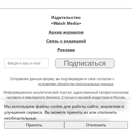
Издательство
«Watch Media»
Архив журналов
Связь с редакцией
Реклама
Отправляя данную форму, вы подтверждаете свое согласие с
условиями обработки персональных данных
.
Информационно-аналитический портал, адресованный профессионалам
часового и ювелирного бизнеса. Статьи о часовой индустрии в России,
ежедневно обновляемая лента новостей, календарь часовых выставок и
Мы используем файлы cookie для работы сайта, аналитики и
презентаций, on-line консультации юриста, профессиональный форум
улучшения сервиса. Вы можете принять их или отклонить
часовщиков и ювелиров
необязательные.
Условия использования материалов Издательства
Принять
Отклонить
© 2026 Timeseller