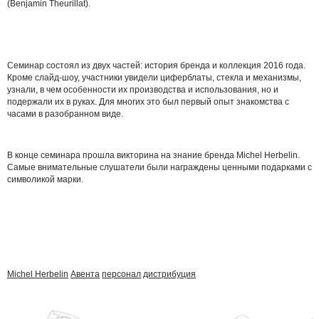
(Benjamin Theurillat).
Семинар состоял из двух частей: история бренда и коллекция 2016 года.
Кроме слайд-шоу, участники увидели циферблаты, стекла и механизмы,
узнали, в чем особенности их производства и использования, но и
подержали их в руках. Для многих это был первый опыт знакомства с
часами в разобранном виде.
В конце семинара прошла викторина на знание бренда Michel Herbelin.
Самые внимательные слушатели были награждены ценными подарками с
символикой марки.
Michel Herbelin
Авента
персонал
дистрибуция