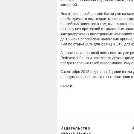
иностранных банков и депозитариев, но и
компаний.
Некоторые швейцарские банки уже начали
необходимости подтвердить свое налогово
российских клиентов о том, выполняют ли
нет ли у них претензий от налоговых орга
контролируемых иностранных компаниях о
до 15 июня российские налоговые органы,
КИК по ставке 20% для юрлиц и 13% для 
Запросы о «налоговой лояльности» уже ра
Rothschild Group и некоторые другие кред
предоставления такой информации, ему от
С сентября 2015 года в Швейцарии ввели 
преступлениях не только на территории со
налоги
Издательство