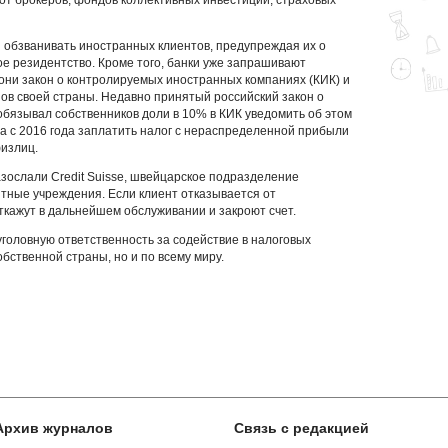
 от брокеров, фондов коллективных инвестиций, страховых
 обзванивать иностранных клиентов, предупреждая их о
е резидентство. Кроме того, банки уже запрашивают
 они закон о контролируемых иностранных компаниях (КИК) и
нов своей страны. Недавно принятый российский закон о
бязывал собственников доли в 10% в КИК уведомить об этом
 а с 2016 года заплатить налог с нераспределенной прибыли
физлиц.
зослали Credit Suisse, швейцарское подразделение
итные учреждения. Если клиент отказывается от
кажут в дальнейшем обслуживании и закроют счет.
уголовную ответственность за содействие в налоговых
бственной страны, но и по всему миру.
Архив журналов
Связь с редакцией