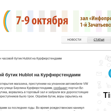
НОВОСТИ
СТАТЬИ
н часовой бутик Hublot на Курфюрстендамм
ой бутик Hublot на Курфюрстендамм
о открытия магазина, преступники на угнанном автомобиле VW
uxury-улице Берлина Курфюрстендамм,
сообщает
портал Bz-
бутика, ворвались в торговый зал и забрали все дорогостоящие
преступников было трое. Ограбив бутик, воры скрылись на
амм за последние годы. Во время рождественских каникул