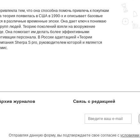
ивлекла тем, что она способна помочь привлечь к покупкам
а теория появилась в США в 1990-х и описывает базовые
я в различные временные эпохи. Она дает ключ к понимаю
групп людей. Теорию поколений взяли на вооружение
де. Она помогает им делать более эффективными
тивации персонала. В России адаптацией «Теории
мпания Sherpa S pro, руководителем которой и является
мис.
Архив журналов
Связь с редакцией
Отправляя данную форму, вы подтверждаете свое согласие с
условиями