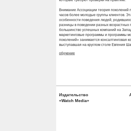
которые требуют проверки на практике.
Внимание Ассоциации теория поколений пр
часов более молодые группы клиентов. Эт
особенности поведения людей, родившихс
разницы в поведении разных возрастных 
большинство успешных компаний на Запа
маркетинговые программы и программы мо
поколений» занимается консалтинговая ко
выступавшая на круглом столе Евгения Ша
обучение
Издательство
«Watch Media»