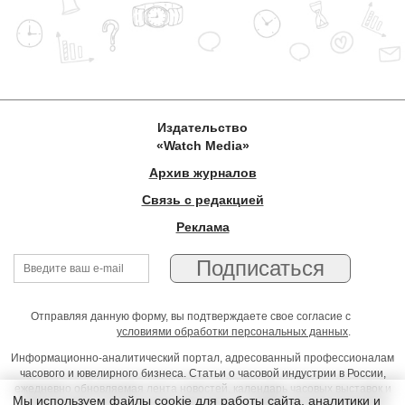
Издательство
«Watch Media»
Архив журналов
Связь с редакцией
Реклама
Отправляя данную форму, вы подтверждаете свое согласие с
условиями обработки персональных данных
.
Информационно-аналитический портал, адресованный профессионалам
часового и ювелирного бизнеса. Статьи о часовой индустрии в России,
ежедневно обновляемая лента новостей, календарь часовых выставок и
Мы используем файлы cookie для работы сайта, аналитики и
презентаций, on-line консультации юриста, профессиональный форум