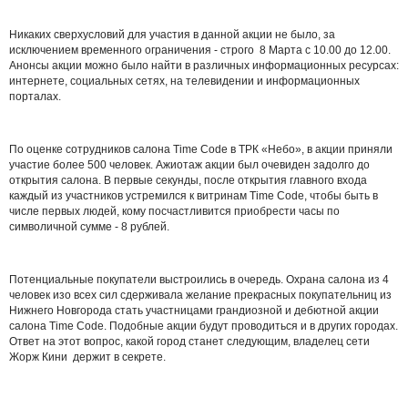
Никаких сверхусловий для участия в данной акции не было, за
исключением временного ограничения - строго 8 Марта с 10.00 до 12.00.
Анонсы акции можно было найти в различных информационных ресурсах:
интернете, социальных сетях, на телевидении и информационных
порталах.
По оценке сотрудников салона Time Code в ТРК «Небо», в акции приняли
участие более 500 человек. Ажиотаж акции был очевиден задолго до
открытия салона. В первые секунды, после открытия главного входа
каждый из участников устремился к витринам Time Code, чтобы быть в
числе первых людей, кому посчастливится приобрести часы по
символичной сумме - 8 рублей.
Потенциальные покупатели выстроились в очередь. Охрана салона из 4
человек изо всех сил сдерживала желание прекрасных покупательниц из
Нижнего Новгорода стать участницами грандиозной и дебютной акции
салона Time Code. Подобные акции будут проводиться и в других городах.
Ответ на этот вопрос, какой город станет следующим, владелец сети
Жорж Кини держит в секрете.