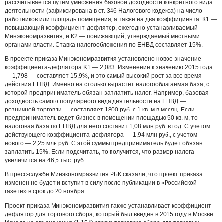
рассчитывается путем умножения базовой доходности конкретного вида
деятельности (зафиксирована в ст. 346 Налогового кодекса) на число
работников или площадь помещения, а также на два коэффициента: К1 —
повышающий коэффициент-дефлятор, ежегодно устанавливаемый
Минэкономразвития, и К2 — понижающий, утверждаемый местными
органами власти. Ставка налогообложения по ЕНВД составляет 15%.
В проекте приказа Минэкономразвития установлено новое значение
коэффициента-дефлятора K1 — 2,083. Изменение к значению 2015 года
— 1,798 — составляет 15,9%, и это самый высокий рост за все время
действия ЕНВД. Именно на столько вырастет налогооблагаемая база, с
которой предприниматель обязан заплатить налог. Например, базовая
доходность самого популярного вида деятельности на ЕНВД —
розничной торговли — составляет 1800 руб. с 1 кв. м в месяц. Если
предприниматель ведет бизнес в помещении площадью 50 кв. м, то
налоговая база по ЕНВД для него составит 1,08 млн руб. в год. С учетом
действующего коэффициента-дефлятора — 1,94 млн руб., с учетом
нового — 2,25 млн руб. С этой суммы предприниматель будет обязан
заплатить 15%. Если подсчитать, то получится, что размер налога
увеличится на 46,5 тыс. руб.
В пресс-службе Минэкономразвития РБК сказали, что проект приказа
изменен не будет и вступит в силу после публикации в «Российской
газете» в срок до 20 ноября.
Проект приказа Минэкономразвития также устанавливает коэффициент-
дефлятор для торгового сбора, который был введен в 2015 году в Москве.