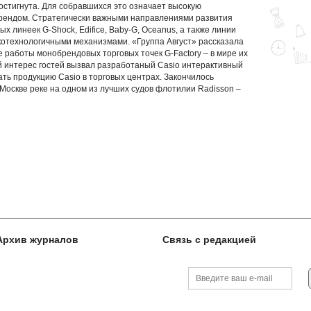
достигнута. Для собравшихся это означает высокую
рендом. Стратегически важными направлениями развития
х линеек G-Shock, Edifice, Baby-G, Oceanus, а также линии
отехнологичными механизмами. «Группа Август» рассказала
е работы монобрендовых торговых точек G-Factory – в мире их
й интерес гостей вызвал разработаный Casio интерактивный
ь продукцию Casio в торговых центрах. Закончилось
Москве реке на одном из лучших судов флотилии Radisson –
Архив журналов
Связь с редакцией