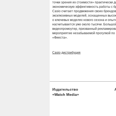
точки зрения их стоимости» практически 
экономическую эффективность работы с б
Casio считает продвижения своих брендовы
эксклюзивных моделей, оснащенных высок
о ключевых моделях нового сезона и опыт
насчитывается уже около тысячи. Большо
видеопромоутер, призванный рекламироват
мероприятие незабываемой прогулкой по 
«Фиеста».
Casio
дистрибуция
Издательство
«Watch Media»