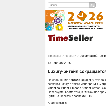
Timeseller
Новости
Luxury-ритейл сок
13 February 2015
Luxury-ритейл сокращаетс
По сообщению портала
Retailer.ru
группа 
сегмента luxury, а также монобренды Giorgi
Valentino, Brioni, Emporio Armani, Armani C
Петербурге. Кроме того, в ближайшее вр
бутик на Невском проспекте, 115.
Анализ рынка