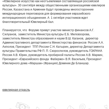
«Ювелирное искусство как неотъемлемая составляющая российской
культуры». 30 сентября между общественными организациями ювелиров
России, Казахстана и Армении будут проведены многосторонние
международные переговоров для формирования евразийского
интеграционного объединения. А 1 октября участников ждет
благотворительный Ювелирный бал.
Планируется, что Форуме примут участие министр финансов А.Г.
Силуанов, заместитель Министра культуры Е.Б. Миловзорова,
заместитель Министра образования и науки В.Ш. Каганов, директор
Административного департамента Министерства финансов России А.А.
Ахполов, Президент ТПП России С.Н. Катырин, директор Департамента
культуры Правительства РФ П. П. Скороспелов, руководитель ГОХРАНА
России А.В. Юрин, руководитель пробирной палаты России А.В. Маркин,
Президент «Евразийского фонда Фаберже» В.Я. Васильев, Президент
Ювелирного дома «Маршак» (Франция) Доминик Де Бланшар.
ювелирная отрасль