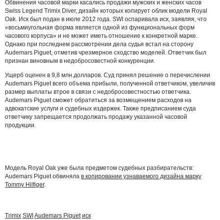
Обвинения часовой марки касались продажи мужских и женских часов
Swiss Legend Trimix Diver, дизайн которых копирует облик модели Royal
Oak. Иск был подан в июле 2012 года. SWI оспаривала иск, заявляя, что
«восьмиугольная форма является одной из функциональных форм
часового корпуса» и не может иметь отношение к конкретной марке.
Однако при последнем рассмотрении дела судья встал на сторону
Audemars Piguet, отметив чрезмерное сходство моделей.
Ответчик был
признан виновным в недобросовестной конкуренции.
Ущерб оценен в 9,8 млн.долларов. Суд принял решение о перечислении
Audemars Piguet всего объема прибыли, полученной ответчиком, увеличив
размер выплаты втрое в связи с недобросовестностью ответчика.
Audemars Piguet сможет обратиться за возмещением расходов на
адвокатские услуги и судебных издержек. Также предписанием суда
ответчику запрещается продолжать продажу указанной часовой
продукции.
Модель Royal Oak уже была предметом судебных разбирательств:
Audemars Piguet обвиняла
в копировании узнаваемого дизайна марку
Tommy Hilfiger
.
Trimix
SWI
Audemars Piguet
иск