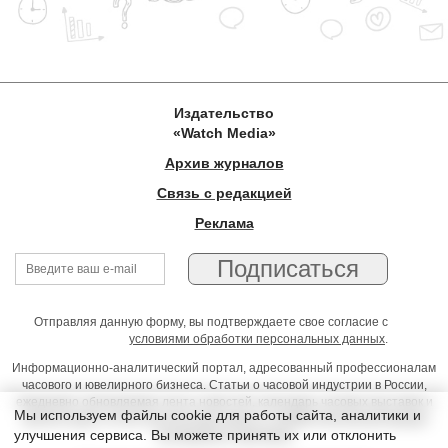
Издательство
«Watch Media»
Архив журналов
Связь с редакцией
Реклама
Отправляя данную форму, вы подтверждаете свое согласие с
условиями обработки персональных данных
.
Информационно-аналитический портал, адресованный профессионалам
часового и ювелирного бизнеса. Статьи о часовой индустрии в России,
ежедневно обновляемая лента новостей, календарь часовых выставок и
Мы используем файлы cookie для работы сайта, аналитики и
презентаций, on-line консультации юриста, профессиональный форум
улучшения сервиса. Вы можете принять их или отклонить
часовщиков и ювелиров