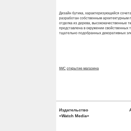
Дизайн бутика, характеризующийся сочета
разработан собственным архитектурным 
отделка из дерева, высококачественные т
представлена в окружении свойственных т
тщательно подобранных декоративных элем
IWC
открытие магазина
Издательство
«Watch Media»