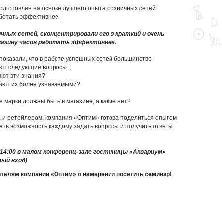
одготовлен на основе лучшего опыта розничных сетей
аботать эффективнее.
ных сетей, сконцентрировали его в краткий и очень
газину часов работать эффективнее.
показали, что в работе успешных сетей большинство
ют следующие вопросы::
ляют эти знания?
елают их более узнаваемыми?
е марки должны быть в магазине, а какие нет?
 и ретейлером, компания «Оптим» готова поделиться опытом
ать возможность каждому задать вопросы и получить ответы
о 14:00 в малом конференц-зале гостиницы «Аквариум»
вый вход)
ителям компании «Оптим» о намерении посетить семинар!