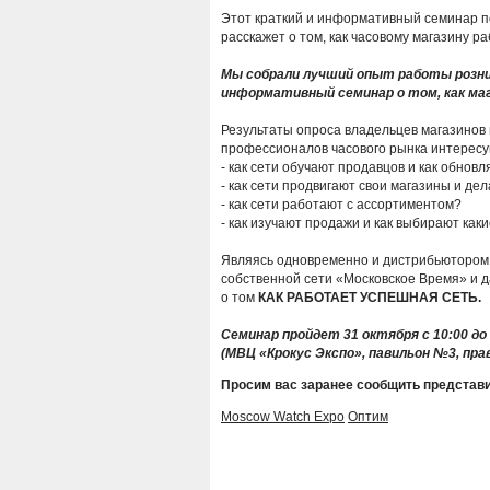
Этот краткий и информативный семинар п
расскажет о том, как часовому магазину р
Мы собрали лучший опыт работы рознич
информативный семинар о том, как ма
Результаты опроса владельцев магазинов 
профессионалов часового рынка интересу
- как сети обучают продавцов и как обнов
- как сети продвигают свои магазины и д
- как сети работают с ассортиментом?
- как изучают продажи и как выбирают каки
Являясь одновременно и дистрибьютором,
собственной сети «Московское Время» и д
о том
КАК РАБОТАЕТ УСПЕШНАЯ СЕТЬ.
Семинар пройдет 31 октября с 10:00 д
(МВЦ «Крокус Экспо», павильон №3, пра
Просим вас заранее сообщить представ
Moscow Watch Expo
Оптим