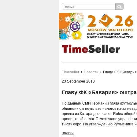
Timeseller
Новости
Главу ФК «Бавари
23 September 2013
Главу ФК «Бавария» оштр
По данным СМИ Германии глава футбольн
обвинению в неуплате налогов из-за неза
привез из Катара двое часов Rolex общей 
процентный налог. Таможенное управлени
тысяч евро. По утверждению Румменигге ча
налоги