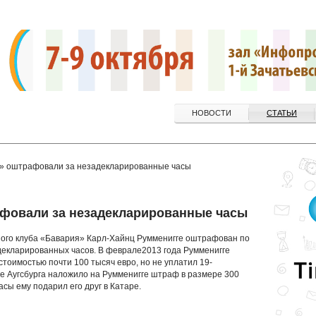
НОВОСТИ
СТАТЬИ
я» оштрафовали за незадекларированные часы
афовали за незадекларированные часы
ого клуба «Бавария» Карл-Хайнц Румменигге оштрафован по
декларированных часов. В феврале2013 года Румменигге
стоимостью почти 100 тысяч евро, но не уплатил 19-
е Аугсбурга наложило на Румменигге штраф в размере 300
сы ему подарил его друг в Катаре.