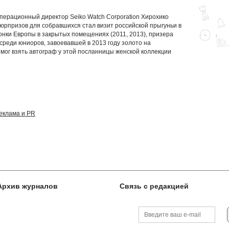
перационный директор Seiko Watch Corporation Хирохико
сюрпризов для собравшихся стал визит российской прыгуньи в
нки Европы в закрытых помещениях (2011, 2013), призера
реди юниоров, завоевавшей в 2013 году золото на
мог взять автограф у этой посланницы женской коллекции
еклама и PR
Архив журналов
Связь с редакцией