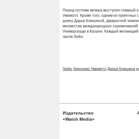
Перед гостями вечера выступил главный о
Умемото. Кроме того, одним из приятных 
длину Дарьи Клишиной, двукратной чемпио
множества международных соревнований с
Универсиаде в Казани. Каждый желающий 
часов Seiko.
Seiko
Хирохико Умемото
Дарья Клишина
р
Издательство
«Watch Media»