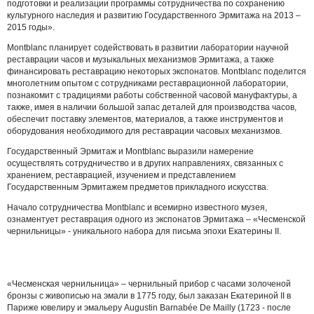
подготовки и реализации программы сотрудничества по сохранению
культурного наследия и развитию Государственного Эрмитажа на 2013 –
2015 годы».
Montblanc планирует содействовать в развитии лаборатории научной
реставрации часов и музыкальных механизмов Эрмитажа, а также
финансировать реставрацию некоторых экспонатов.
Montblanc
поделится
многолетним опытом с сотрудниками реставрационной лаборатории,
познакомит с традициями работы собственной часовой мануфактуры, а
также, имея в наличии большой запас деталей для производства часов,
обеспечит поставку элементов, материалов, а также инструментов и
оборудования необходимого для реставрации часовых механизмов.
Государственный Эрмитаж и Montblanc выразили намерение
осуществлять сотрудничество и в других направлениях, связанных с
хранением, реставрацией, изучением и представлением
Государственным Эрмитажем предметов прикладного искусства.
Начало сотрудничества Montblanc и всемирно известного музея,
ознаментует реставрация одного из экспонатов Эрмитажа – «Чесменской
чернильницы» - уникального набора для письма эпохи Екатерины II.
«Чесменская чернильница» – чернильный прибор с часами золоченой
бронзы с живописью на эмали в 1775 году, был заказан Екатериной II в
Париже ювелиру и эмальеру Augustin Barnabée De Mailly (1723 - после