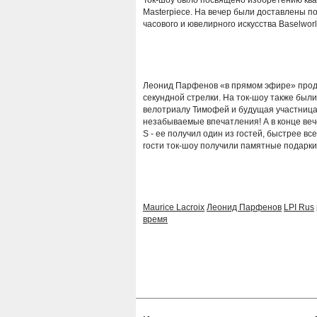
Ток-шоу было посвящено изобретению ква
Masterpiece. На вечер были доставлены по
часового и ювелирного искусства Baselworl
Леонид Парфенов «в прямом эфире» проде
секундной стрелки. На ток-шоу также был
велотриалу Тимофей и будущая участница
незабываемые впечатления! А в конце веч
S - ее получил один из гостей, быстрее вс
гости ток-шоу получили памятные подарки 
Maurice Lacroix
Леонид Парфенов
LPI Rus
время