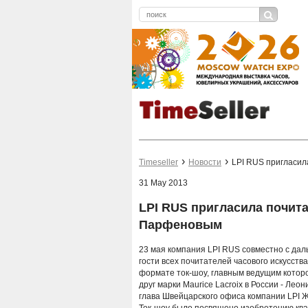
Timeseller
Новости
LPI RUS пригласил
31 May 2013
LPI RUS пригласила почита
Парфеновым
23 мая компания LPI RUS совместно с да
гости всех почитателей часового искусст
формате ток-шоу, главным ведущим которо
друг марки Maurice Lacroix в России - Ле
глава Швейцарского офиса компании LPI 