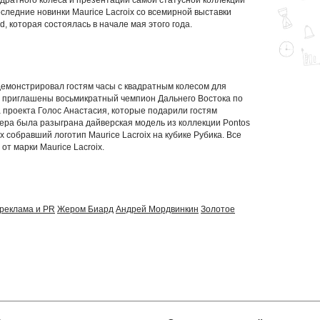
дратного колеса и презентации самой статусной коллекции
следние новинки Maurice Lacroix со всемирной выставки
d, которая состоялась в начале мая этого года.
монстрировал гостям часы с квадратным колесом для
и приглашены восьмикратный чемпион Дальнего Востока по
 проекта Голос Анастасия, которые подарили гостям
ера была разыграна дайверская модель из коллекции Pontos
ех собравший логотип Maurice Lacroix на кубике Рубика. Все
от марки Maurice Lacroix.
реклама и PR
Жером Биард
Андрей Мордвинкин
Золотое