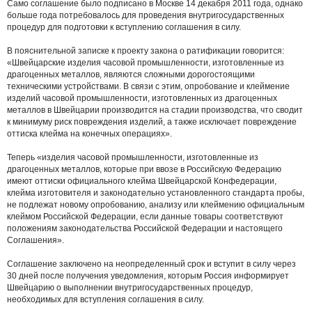
Само соглашение было подписано в Москве 14 декабря 2011 года, однако
больше года потребовалось для проведения внутригосударственных
процедур для подготовки к вступлению соглашения в силу.
В пояснительной записке к проекту закона о ратификации говорится:
«Швейцарские изделия часовой промышленности, изготовленные из
драгоценных металлов, являются сложными дорогостоящими
техническими устройствами. В связи с этим, опробование и клеймение
изделий часовой промышленности, изготовленных из драгоценных
металлов в Швейцарии производится на стадии производства, что сводит
к минимуму риск повреждения изделий, а также исключает повреждение
оттиска клейма на конечных операциях».
Теперь «изделия часовой промышленности, изготовленные из
драгоценных металлов, которые при ввозе в Российскую Федерацию
имеют оттиски официального клейма Швейцарской Конфедерации,
клейма изготовителя и законодательно установленного стандарта пробы,
не подлежат новому опробованию, анализу или клеймению официальным
клеймом Российской Федерации, если данные товары соответствуют
положениям законодательства Российской Федерации и настоящего
Соглашения».
Соглашение заключено на неопределенный срок и вступит в силу через
30 дней после получения уведомления, которым Россия информирует
Швейцарию о выполнении внутригосударственных процедур,
необходимых для вступления соглашения в силу.