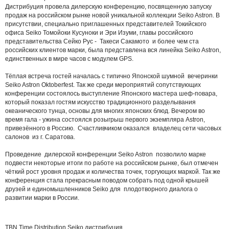
Дистрибуция провела дилерскую конференцию, посвященную запуску
продаж на российском рынке новой уникальной коллекции Seiko Astron. В
присутствии, специально приглашенных представителей Токийского
офиса Seiko Томойоки Кусуноки и Эри Изуми, главы российского
представительства Сейко Рус - Такеси Сакамото и более чем ста
российских клиентов марки, была представлена вся линейка Seiko Astron,
единственных в мире часов с модулем GPS.
Тёплая встреча гостей началась с типично Японской шумной вечеринки
Seiko Astron Oktoberfest. Так же среди мероприятий сопутствующих
конференции состоялось выступление Японского мастера шеф-повара,
который показал гостям искусство традиционного разделывания
океанического тунца, основы для многих японских блюд. Вечером во
время гала - ужина состоялся розыгрыш первого экземпляра Astron,
привезённого в Россию. Счастливчиком оказался владелец сети часовых
салонов из г. Саратова.
Проведение дилерской конференции Seiko Astron позволило марке
подвести некоторые итоги по работе на российском рынке, был отмечен
чёткий рост уровня продаж и количества точек, торгующих маркой. Так же
конференция стала прекрасным поводом собрать под одной крышей
друзей и единомышленников Seiko для плодотворного диалога о
развитии марки в России.
TBN Time Distribution
Seiko
дистрибуция