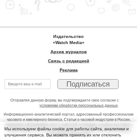
Издательство
«Watch Media»
Архив журналов
Связь с редакцией
Реклама
Отправляя данную форму, вы подтверждаете свое согласие с
условиями обработки персональных данных
.
Информационно-аналитический портал, адресованный профессионалам
часового и ювелирного бизнеса. Статьи о часовой индустрии в России,
ежедневно обновляемая лента новостей, календарь часовых выставок и
Мы используем файлы cookie для работы сайта, аналитики и
презентаций, on-line консультации юриста, профессиональный форум
улучшения сервиса. Вы можете принять их или отклонить
часовщиков и ювелиров