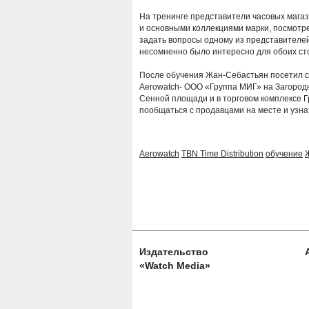
На тренинге представители часовых магаз
и основными коллекциями марки, посмотре
задать вопросы одному из представителей
несомненно было интересно для обоих ст
После обучения Жан-Себастьян посетил с 
Aerowatch- ООО «Группа МИГ» на Загородн
Сенной площади и в торговом комплексе Гр
пообщаться с продавцами на месте и узна
Aerowatch
TBN Time Distribution
обучение
Издательство
«Watch Media»