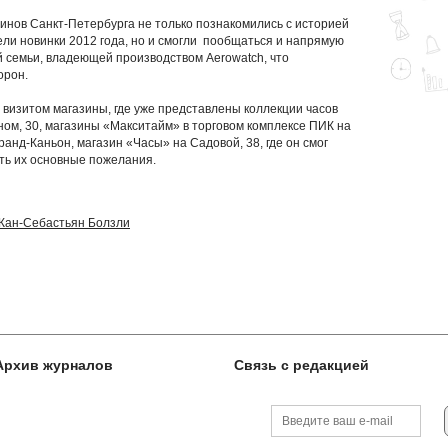
инов Санкт-Петербурга не только познакомились с историей
ли новинки 2012 года, но и смогли пообщаться и напрямую
 семьи, владеющей производством Aerowatch, что
орон.
визитом магазины, где уже представлены коллекции часов
ом, 30, магазины «Макситайм» в торговом комплексе ПИК на
анд-Каньон, магазин «Часы» на Садовой, 38, где он смог
ть их основные пожелания.
Жан-Себастьян Болзли
Архив журналов
Связь с редакцией