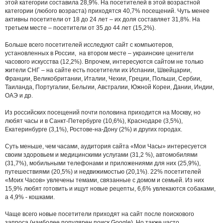
этой категории составила 28,9%. На посетителей в этой возрастной
категории (любого возраста) приходятся 40,7% посещений. Чуть менее
активны посетители от 18 до 24 лет – их доля составляет 31,8%. На
третьем месте – посетители от 35 до 44 лет (15,2%).
Больше всего посетителей исследуют сайт с компьютеров,
установленных в России, на втором месте – украинские ценители
часового искусства (12,2%). Впрочем, интересуются сайтом не только
жители СНГ – на сайте есть посетители их Испании, Швейцарии,
Франции, Великобритании, Италии, Чехии, Греции, Польши, Сербии,
Таиланда, Португалии, Бельгии, Австралии, Южной Кореи, Дании, Индии,
ОАЭ и др.
Из российских посещений почти половина приходится на Москву, но
любят часы и в Санкт-Петербурге (10,6%), Краснодаре (3,5%),
Екатеринбурге (3,1%), Ростове-на-Дону (2%) и других городах.
Суть меньше, чем часами, аудитория сайта «Мои Часы» интересуется
своим здоровьем и медицинскими услугами (31,2 %), автомобилями
(31,7%), мобильными телефонами и приложениями для них (25,9%),
путешествиями (20,5%) и недвижимостью (20,1%). 22% посетителей
«Моих Часов» увлечены темами, связанные с домом и семьей. Из них
15,9% любят готовить и ищут новые рецепты, 6,6% увлекаются собаками,
а 4,9% - кошками.
Чаще всего новые посетители приходят на сайт после поискового
запроса (наиболее популярен поиск Google). Но также часто