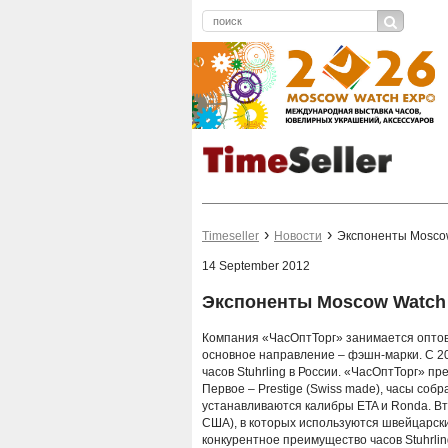
Timeseller
Новости
Экспоненты Moscow
14 September 2012
Экспоненты Moscow Watch 
Компания «ЧасОптТорг» занимается оптово
основное направление – фэшн-марки. С 2
часов Stuhrling в России. «ЧасОптТорг» пр
Первое – Prestige (Swiss made), часы соб
устанавливаются калибры ETA и Ronda. Втор
США), в которых используются швейцарск
конкурентное преимущество часов Stuhrli