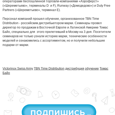
операторами беспошлинной торговли-компаниями «Аэроферст»
(«Шереметьево», терминалы D и F), Runway («Домодедово») и Duty Free
Partners («Шереметьево», терминал Е).
Персонал компаний прошел обучение, организованное TBN Time
Distribution - российским дистрибьютором марки. Семинары провел
директор по продажам в Восточной Европе и Латинской Америке Томас
Байо, специально для этого прилетевший в Москву на 3 дня. Посетители
семинаров не только узнали историю марки, технические особенности
моделей и ознакомились с ассортиментом, но и получили небольшие
подарки от марки.
Victorinox Swiss Army
TBN Time Distribution
дистрибуция
обучение
Томас
Байо