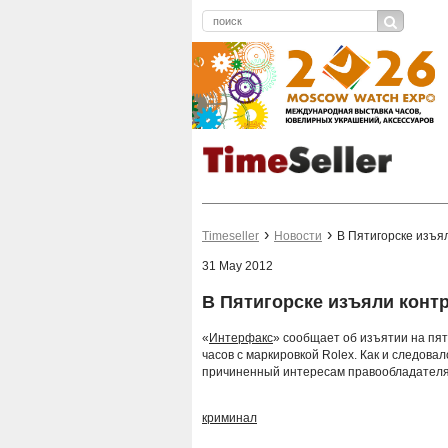
Timeseller
Новости
В Пятигорске изъя
31 May 2012
В Пятигорске изъяли конт
«
Интерфакс
» сообщает об изъятии на пя
часов с маркировкой Rolex. Как и следова
причиненный интересам правообладателя т
криминал