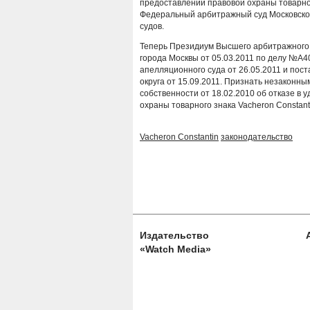
предоставлении правовой охраны товарном
Федеральный арбитражный суд Московско
судов.
Теперь Президиум Высшего арбитражного
города Москвы от 05.03.2011 по делу №А4
апелляционного суда от 26.05.2011 и пос
округа от 15.09.2011. Признать незакон
собственности от 18.02.2010 об отказе в
охраны товарного знака Vacheron Constan
Vacheron Constantin
законодательство
Издательство
«Watch Media»