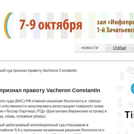
НОВОСТИ
СТАТЬИ
й суд признал правоту Vacheron Constantin
ризнал правоту Vacheron Constantin
ого суда (ВАС) РФ отменил решение Роспатента и обязал
 собственности аннулировать регистрацию товарного знака
ю «Тессир Партнерс ЛТД» (Британские Виргинские острова) в
а, обувь, головные уборы).
тый арбитражный апелляционный суд отказывали в
rnational S.A о признании незаконным решения Роспатента о