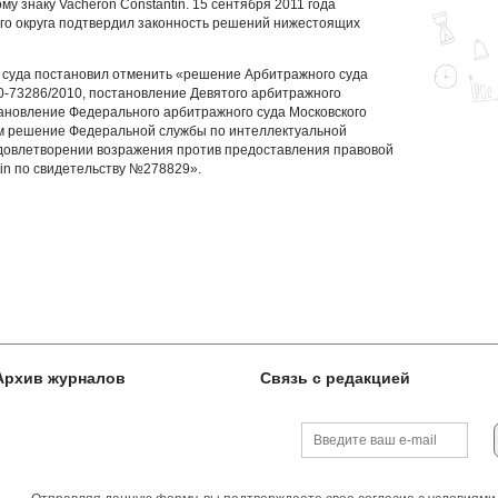
у знаку Vacheron Constantin. 15 сентября 2011 года
го округа подтвердил законность решений нижестоящих
 суда постановил отменить «решение Арбитражного суда
0-73286/2010, постановление Девятого арбитражного
тановление Федерального арбитражного суда Московского
ным решение Федеральной службы по интеллектуальной
 удовлетворении возражения против предоставления правовой
tin по свидетельству №278829».
Архив журналов
Связь с редакцией