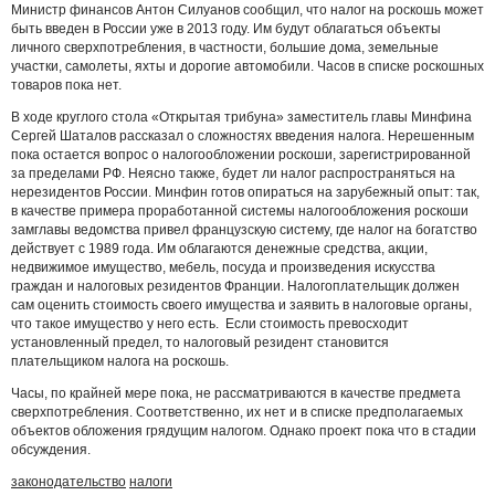
Министр финансов Антон Силуанов сообщил, что налог на роскошь может
быть введен в России уже в 2013 году. Им будут облагаться объекты
личного сверхпотребления, в частности, большие дома, земельные
участки, самолеты, яхты и дорогие автомобили. Часов в списке роскошных
товаров пока нет.
В ходе круглого стола «Открытая трибуна» заместитель главы Минфина
Сергей Шаталов рассказал о сложностях введения налога. Нерешенным
пока остается вопрос о налогообложении роскоши, зарегистрированной
за пределами РФ. Неясно также, будет ли налог распространяться на
нерезидентов России. Минфин готов опираться на зарубежный опыт: так,
в качестве примера проработанной системы налогообложения роскоши
замглавы ведомства привел французскую систему, где налог на богатство
действует с 1989 года. Им облагаются денежные средства, акции,
недвижимое имущество, мебель, посуда и произведения искусства
граждан и налоговых резидентов Франции. Налогоплательщик должен
сам оценить стоимость своего имущества и заявить в налоговые органы,
что такое имущество у него есть. Если стоимость превосходит
установленный предел, то налоговый резидент становится
плательщиком налога на роскошь.
Часы, по крайней мере пока, не рассматриваются в качестве предмета
сверхпотребления. Соответственно, их нет и в списке предполагаемых
объектов обложения грядущим налогом. Однако проект пока что в стадии
обсуждения.
законодательство
налоги