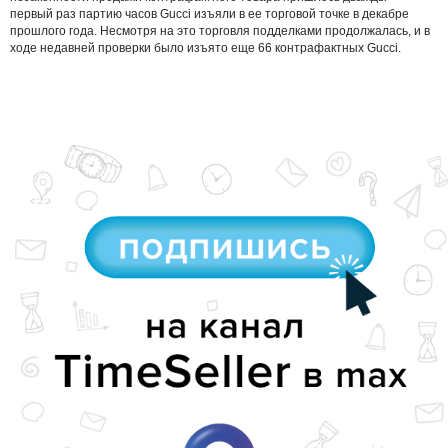
первый раз партию часов Gucci изъяли в ее торговой точке в декабре
прошлого года. Несмотря на это торговля подделками продолжалась, и в
ходе недавней проверки было изъято еще 66 контрафактных Gucci.