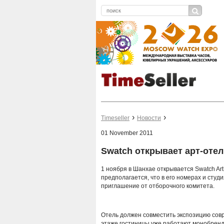
Timeseller
Новости
01 November 2011
Swatch открывает арт-оте
1 ноября в Шанхае открывается Swatch Art
предполагается, что в его номерах и студ
приглашение от отборочного комитета.
Отель должен совместить экспозицию совр
этаже гостиницы уже работают монобрендо