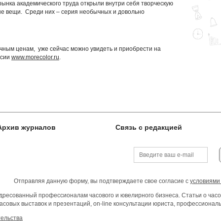
рынка академического труда открыли внутри себя творческую
ые вещи. Среди них – серия необычных и довольно
чным ценам, уже сейчас можно увидеть и приобрести на
ссии
www.morecolor.ru
.
Архив журналов
Связь с редакцией
Отправляя данную форму, вы подтверждаете свое согласие с
условиями
ресованный профессионалам часового и ювелирного бизнеса. Статьи о часо
асовых выставок и презентаций, on-line консультации юриста, профессиона
тельства