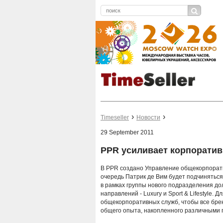
Timeseller
Новости
29 September 2011
PPR усиливает корпоратив
В PPR создано Управление общекорпоратив
очередь Патрик де Вим будет подчинятьс
в рамках группы нового подразделения д
направлений - Luxury и Sport & Lifestyle.
общекорпоративных служб, чтобы все бр
общего опыта, накопленного различными 