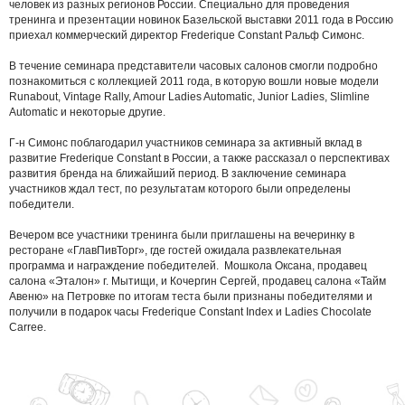
человек из разных регионов России. Специально для проведения
тренинга и презентации новинок Базельской выставки 2011 года в Россию
приехал коммерческий директор Frederique Constant Ральф Симонс.
В течение семинара представители часовых салонов смогли подробно
познакомиться с коллекцией 2011 года, в которую вошли новые модели
Runabout, Vintage Rally, Amour Ladies Automatic, Junior Ladies, Slimline
Automatic и некоторые другие.
Г-н Симонс поблагодарил участников семинара за активный вклад в
развитие Frederique Constant в России, а также рассказал о перспективах
развития бренда на ближайший период. В заключение семинара
участников ждал тест, по результатам которого были определены
победители.
Вечером все участники тренинга были приглашены на вечеринку в
ресторане «ГлавПивТорг», где гостей ожидала развлекательная
программа и награждение победителей. Мошкола Оксана, продавец
салона «Эталон» г. Мытищи, и Кочергин Сергей, продавец салона «Тайм
Авеню» на Петровке по итогам теста были признаны победителями и
получили в подарок часы Frederique Constant Index и Ladies Chocolate
Carree.