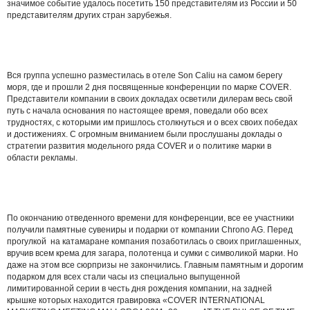
значимое событие удалось посетить 150 представителям из России и 50
представителям других стран зарубежья.
Вся группа успешно разместилась в отеле Son Caliu на самом берегу
моря, где и прошли 2 дня посвященные конференции по марке COVER.
Представители компании в своих докладах осветили дилерам весь свой
путь с начала основания по настоящее время, поведали обо всех
трудностях, с которыми им пришлось столкнуться и о всех своих победах
и достижениях. С огромным вниманием были прослушаны доклады о
стратегии развития модельного ряда COVER и о политике марки в
области рекламы.
По окончанию отведенного времени для конференции, все ее участники
получили памятные сувениры и подарки от компании Chrono AG. Перед
прогулкой на катамаране компания позаботилась о своих приглашенных,
вручив всем крема для загара, полотенца и сумки с символикой марки. Но
даже на этом все сюрпризы не закончились. Главным памятным и дорогим
подарком для всех стали часы из специально выпущенной
лимитированной серии в честь дня рождения компании, на задней
крышке которых находится гравировка «COVER INTERNATIONAL