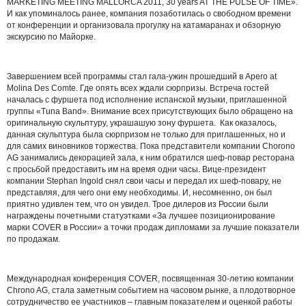
MARKETING MEETING MALLORCA 2011, 30 years AT THE PULSE OF TIME».
И как упоминалось ранее, компания позаботилась о свободном времени
от конференции и организовала прогулку на катамаранах и обзорную
экскурсию по Майорке.
Завершением всей программы стал гала-ужин прошедший в Apero at
Molina Des Comte. Где опять всех ждали сюрпризы. Встреча гостей
началась с фуршета под исполнение испанской музыки, приглашенной
группы «Tuna Band». Внимание всех присутствующих было обращено на
оригинальную скульптуру, украшашую зону фуршета. Как оказалось,
данная скульптура была сюрпризом не только для приглашенных, но и
для самих виновников торжества. Пока представители компании Chorono
AG занимались декорацией зала, к ним обратился шеф-повар ресторана
с просьбой предоставить им на время одни часы. Вице-президент
компании Stephan Ingold снял свои часы и передал их шеф-повару, не
представляя, для чего они ему необходимы. И, несомненно, он был
приятно удивлен тем, что он увидел. Трое дилеров из России были
награждены почетными статуэтками «За лучшее позиционирование
марки COVER в России» а точки продаж дипломами за лучшие показатели
по продажам.
Международная конференция COVER, посвященная 30-летию компании
Chrono AG, стала заметным событием на часовом рынке, а плодотворное
сотрудничество ее участников – главным показателем и оценкой работы