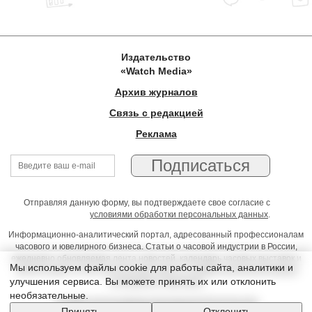
Издательство
«Watch Media»
Архив журналов
Связь с редакцией
Реклама
Отправляя данную форму, вы подтверждаете свое согласие с
условиями обработки персональных данных
.
Информационно-аналитический портал, адресованный профессионалам
часового и ювелирного бизнеса. Статьи о часовой индустрии в России,
ежедневно обновляемая лента новостей, календарь часовых выставок и
Мы используем файлы cookie для работы сайта, аналитики и
презентаций, on-line консультации юриста, профессиональный форум
улучшения сервиса. Вы можете принять их или отклонить
часовщиков и ювелиров
необязательные.
Условия использования материалов Издательства
Принять
Отклонить