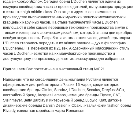
года в «Крокус-Экспо». Сегодня бренд L’Duchen является одним из
ведущих швейцарских часовых производителей, выпускающих продукцию
в сегменте high middle-class. Она акцентирует свое внимание на
производстве высококачественных мужских и женских механических и
кварцевых наручных часов. На стыке тысячелетий часы L’Duchen
воплощают в себе самые передовые технологии производства в купе с
тонким и изящным классическим дизайном, который в наши дни приобрел
особую актуальность. Разрабатывая коллекции часов, дизайнеры марки
L’Duchen старались передать в их облике главное – дух и философию
L’Duchene&Fils, перенося их в 21 век. А сдержанный классический стиль
часов L’Duchen, несмотря на их мануфактурное производство и
доступную цену, по-прежнему делает их аксессуаром для избранных.
Приглашаем Вас посетить наш выставочный стенд №С2!
Напомним, что на сегодняшний день компания Рустайм является
официальным дистрибьютором в России 16 марок, среди которых
швейцарские бренды Cimier, Sandoz, L'Duchen, Seculus, Dreyfuss&Co,
австрийский бренд Jacques Lemans, немецкие бренды Elysee, CAT,
Steinmeyer, Betty Barclay и интерьерный бренд Ludwig Kraft, датские
дизайнерские бренды Danish Design и Obaku, итальянский fashion бренд
Rivaldy, известная корейская марка Romanson.