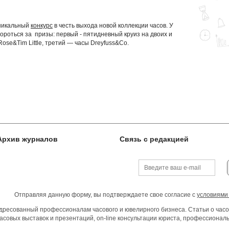
уникальный
конкурс
в честь выхода новой коллекции часов. У
ороться за призы: первый - пятидневный круиз на двоих и
Rose&Tim Little, третий — часы Dreyfuss&Co.
Архив журналов
Связь с редакцией
Отправляя данную форму, вы подтверждаете свое согласие с
условиями
ресованный профессионалам часового и ювелирного бизнеса. Статьи о часо
асовых выставок и презентаций, on-line консультации юриста, профессиона