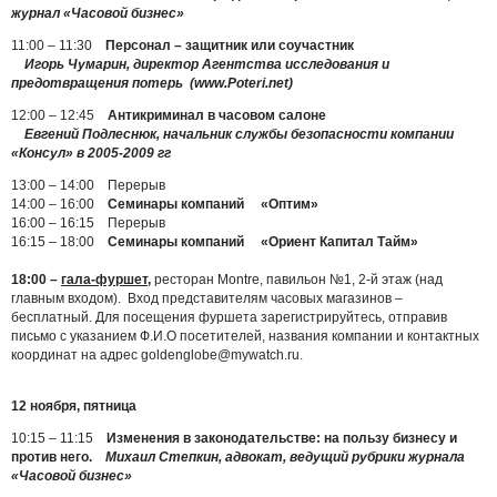
журнал «Часовой бизнес»
11:00 – 11:30
Персонал – защитник или соучастник
Игорь Чумарин, директор Агентства исследования и
предотвращения потерь (www.Poteri.net)
12:00 – 12:45
Антикриминал в часовом салоне
Евгений Подлеснюк, начальник службы безопасности компании
«Консул» в 2005-2009 гг
13:00 – 14:00 Перерыв
14:00 – 16:00
Семинары компаний «Оптим»
16:00 – 16:15 Перерыв
16:15 – 18:00
Семинары компаний «Ориент Капитал Тайм»
18:00 –
гала-фуршет
,
ресторан Montre, павильон №1, 2-й этаж (над
главным входом). Вход представителям часовых магазинов –
бесплатный. Для посещения фуршета зарегистрируйтесь, отправив
письмо с указанием Ф.И.О посетителей, названия компании и контактных
координат на адрес goldenglobe@mywatch.ru.
12 ноября, пятница
10:15 – 11:15
Изменения в законодательстве: на пользу бизнесу и
против него.
Михаил Степкин, адвокат, ведущий рубрики журнала
«Часовой бизнес»