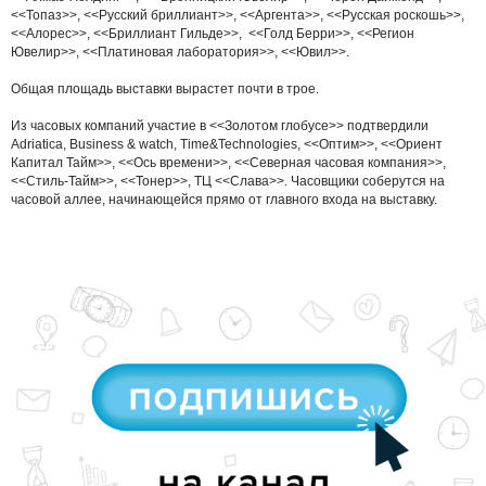
<<Топаз>>, <<Русский бриллиант>>, <<Аргента>>, <<Русская роскошь>>,
<<Алорес>>, <<Бриллиант Гильде>>, <<Голд Берри>>, <<Регион
Ювелир>>, <<Платиновая лаборатория>>, <<Ювил>>.
Общая площадь выставки вырастет почти в трое.
Из часовых компаний участие в <<Золотом глобусе>> подтвердили
Adriatica, Business & watch, Time&Technologies, <<Оптим>>, <<Ориент
Капитал Тайм>>, <<Ось времени>>, <<Северная часовая компания>>,
<<Стиль-Тайм>>, <<Тонер>>, ТЦ <<Слава>>. Часовщики соберутся на
часовой аллее, начинающейся прямо от главного входа на выставку.