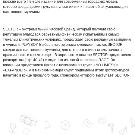
прежде всего life-style издание для современных городских людей,
которое всегда держит руку на пульсе жизни и пишет об актуальном для
настоящего мужчины.
SECTOR – экстремальный часовой бренд, который получил свою
репутацию благодаря серьезным физическим испытаниям в самых
тяжелых климатических условиях, продолжает свою рекламную кампанию
в журнале PLAYBOY. Выбор этого журнала очевиден, так как SECTOR
создан для настоящего мужчины, для которого важны стиль, качество,
практичность и кое-что еще…В апрельском номере SECTOR представлен
разворотом (стр. 40-41) с моделью из новой коллекции RACE. Во
вложении представлен буклет с новинками из групп «NO LIMITS» и
«EXPANDER». А в майском номере будут подведены итоги фотоконкурса
начатого в конце прошлого года, спонсором которого выступает SECTOR.