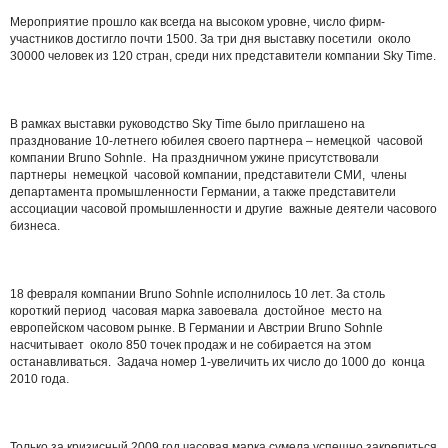
Мероприятие прошло как всегда на высоком уровне, число фирм-
участников достигло почти 1500. За три дня выставку посетили около
30000 человек из 120 стран, среди них представители компании Sky Time.
В рамках выставки руководство Sky Time было приглашено на
празднование 10-летнего юбилея своего партнера – немецкой часовой
компании Bruno Sohnle. На праздничном ужине присутствовали
партнеры немецкой часовой компании, представители СМИ, члены
департамента промышленности Германии, а также представители
ассоциации часовой промышленности и другие важные деятели часового
бизнеса.
18 февраля компании Bruno Sohnle исполнилось 10 лет. За cтоль
короткий период часовая марка завоевала достойное место на
европейском часовом рынке. В Германии и Австрии Bruno Sohnle
насчитывает около 850 точек продаж и не собирается на этом
останавливаться. Задача номер 1-увеличить их число до 1000 до конца
2010 года.
Только за кризисный 2009 год часовая марка сумела успешно закрепиться