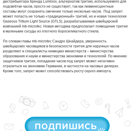
дистрибьютора бренда Luminox, альтернатив тритию, используемого для
подсве6тки часов, просто не существует, так как люминесцентные
составы могут сохранять свечение только несколько часов. Под запрет
может попасть не только «традиционный» тритий, но и новая технология
Gaseous Tritium Light Source (GTLS), разрабатываемая швейцарской
компанией mb-microtec. Новая методика предполагает помещение трития
в маленькие сосуды из плотного боросиликатного стекла.
По словам главы mb-microtec Сандро Шнайдера, уверенность
швейцарских часовщиков в безопасности трития для наручных часов
разделяют и специалисты немецких министерств – министерства
образования и науки и министерства экономики и технологий. По мнению
защитников трития, попадание часов под запрет может негативно
отразиться на экономике Германии, в частности на часовых дилерах.
Кроме того, запрет может способствовать росту серого импорта.