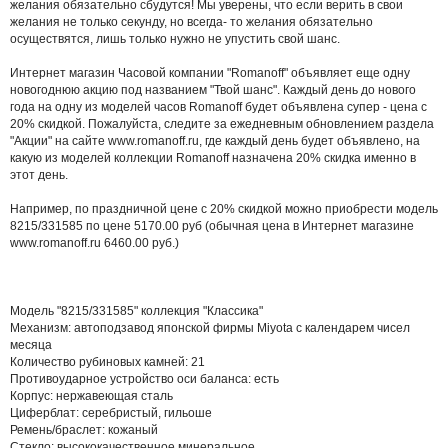
желания обязательно сбудутся! Мы уверены, что если верить в свои
желания не только секунду, но всегда- то желания обязательно
осуществятся, лишь только нужно не упустить свой шанс.
Интернет магазин Часовой компании "Romanoff" объявляет еще одну
новогоднюю акцию под названием "Твой шанс". Каждый день до нового
года на одну из моделей часов Romanoff будет объявлена супер - цена с
20% скидкой.
Пожалуйста, следите за ежедневным обновлением раздела
"Акции" на сайте www.romanoff.ru, где каждый день будет объявлено, на
какую из моделей коллекции Romanoff назначена 20% скидка именно в
этот день.
Например, по праздничной цене с 20% скидкой можно приобрести модель
8215/331585 по цене 5170.00 руб (обычная цена в Интернет магазине
www.romanoff.ru 6460.00 руб.)
Модель "8215/331585" коллекция "Классика"
Механизм: автоподзавод японской фирмы Miyota с календарем чисел
месяца
Количество рубиновых камней: 21
Противоударное устройство оси баланса: есть
Корпус: нержавеющая сталь
Циферблат: серебристый, гильоше
Ремень/браслет: кожаный
Стекло: высококачественное минеральное