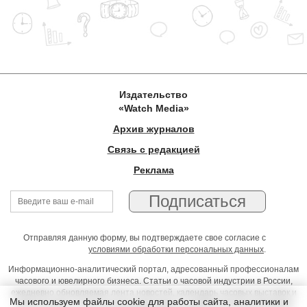
Издательство
«Watch Media»
Архив журналов
Связь с редакцией
Реклама
Отправляя данную форму, вы подтверждаете свое согласие с
условиями обработки персональных данных
.
Информационно-аналитический портал, адресованный профессионалам
часового и ювелирного бизнеса. Статьи о часовой индустрии в России,
ежедневно обновляемая лента новостей, календарь часовых выставок и
Мы используем файлы cookie для работы сайта, аналитики и
презентаций, on-line консультации юриста, профессиональный форум