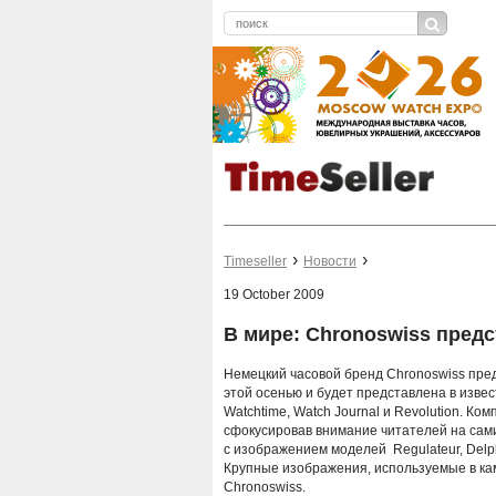
Timeseller
Новости
19 October 2009
В мире: Chronoswiss пред
Немецкий часовой бренд Chronoswiss пре
этой осенью и будет представлена в извес
Watchtime, Watch Journal и Revolution. К
сфокусировав внимание читателей на сам
с изображением моделей Regulateur, Delph
Крупные изображения, используемые в кам
Chronoswiss.