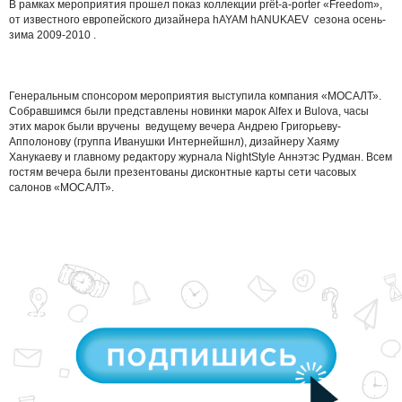
В рамках мероприятия прошел показ коллекции prêt-a-porter «Freedom»,
от известного европейского дизайнера hAYAM hANUKAEV сезона осень-
зима 2009-2010 .
Генеральным спонсором мероприятия выступила компания «МОСАЛТ».
Собравшимся были представлены новинки марок Alfex и Bulova, часы
этих марок были вручены ведущему вечера Андрею Григорьеву-
Апполонову (группа Иванушки Интернейшнл), дизайнеру Хаяму
Ханукаеву и главному редактору журнала NightStyle Аннэтэс Рудман. Всем
гостям вечера были презентованы дисконтные карты сети часовых
салонов «МОСАЛТ»
.