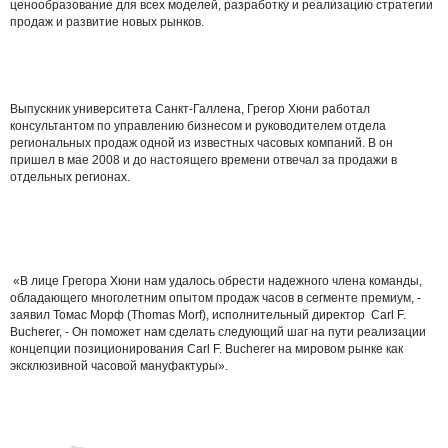
ценообразование для всех моделей, разработку и реализацию стратегии
продаж и развитие новых рынков.
Выпускник университета Санкт-Галлена, Грегор Хюни работал
консультантом по управлению бизнесом и руководителем отдела
региональных продаж одной из известных часовых компаний. В он
пришел в мае 2008 и до настоящего времени отвечал за продажи в
отдельных регионах.
«В лице Грегора Хюни нам удалось обрести надежного члена команды,
обладающего многолетним опытом продаж часов в сегменте премиум, -
заявил Томас Морф (Thomas Morf), исполнительный директор Carl F.
Bucherer, - Он поможет нам сделать следующий шаг на пути реализации
концепции позиционирования Carl F. Bucherer на мировом рынке как
эксклюзивной часовой мануфактуры».