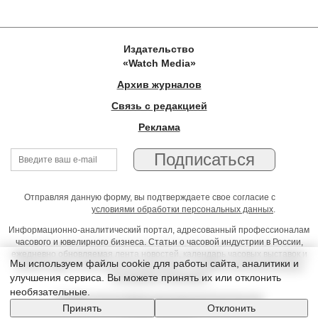
Издательство
«Watch Media»
Архив журналов
Связь с редакцией
Реклама
Отправляя данную форму, вы подтверждаете свое согласие с
условиями обработки персональных данных
.
Информационно-аналитический портал, адресованный профессионалам
часового и ювелирного бизнеса. Статьи о часовой индустрии в России,
ежедневно обновляемая лента новостей, календарь часовых выставок и
Мы используем файлы cookie для работы сайта, аналитики и
презентаций, on-line консультации юриста, профессиональный форум
улучшения сервиса. Вы можете принять их или отклонить
часовщиков и ювелиров
необязательные.
Условия использования материалов Издательства
Принять
Отклонить
© 2026 Timeseller