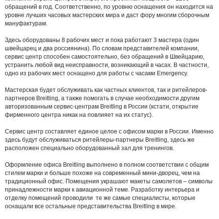
обращений в год. Соответственно, по уровню оснащения он находится на
уровне лучших часовых мастерских мира и даст фору многим сборочным
мануфактурам.
Здесь оборудованы 8 рабочих мест и пока работают 3 мастера (один
швейцарец и два россиянина). По словам представителей компании,
сервис центр способен самостоятельно, без обращений в Швейцарию,
устранить любой вид неисправности, возникающий в часах. В частности,
одно из рабочих мест оснащено для работы с часами Emergency.
Мастерская будет обслуживать как частных клиентов, так и ритейлеров-
партнеров Breitling, а также помогать в случае необходимости другим
авторизованным сервис-центрам Breitling в России (кстати, открытие
фирменного центра никак на повлияет на их статус).
Сервис центр составляет единое целое с офисом марки в России. Именно
здесь будут обслуживаться ритейлеры-партнеры Breitling, здесь же
расположен специально оборудованный зал для тренингов.
Оформление офиса Breitling выполнено в полном соответствии с общим
стилем марки и больше похоже на современный мини-дворец, чем на
традиционный офис. Помещения украшают макеты самолетов – символы
принадлежности марки к авиационной теме. Разработку интерьера и
отделку помещений проводили те же самые специалисты, которые
оснащали все остальные представительства Breitling в мире.