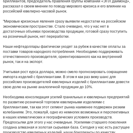
бриллиантов, председатель правления группы компаний «ЭПЛ Даймонд»,
рассказал о своем мнении по поводу мирового кризиса и его влиянии на
российский ювелирно-часовой рынок.
"Мировые кризисные явления сразу выявили недостатки на российском
экономическом пространстве. Стало очевидно, что у нас нет в
достаточных объемах производства продукции, готовой сразу поступить
на розничный рынок, нет переработки.
Наши нефтедоллары фактически уходят за рубеж в качестве оплаты за
поставки товаров народного потребления. Необходимо поддерживать
отечественного производителя, ориентированного как на внутренний
рынок, так и на экспорт.
Учитывая рост курса доллара, можно смело прогнозировать сокращение
импорта изделий с бриллиантами. В этом я как раз вижу шанс для
российских производителей ювелирных изделий с бриллиантами довести
свою долю на рынке аналогичной продукции до 10%.
Необходима консолидация усилий гранильных и ювелирных предприятий
по развитию розничной торговли ювелирными изделиями с
бриллиантами, так как этот сегмент рынка наименее подвержен резким
колебаниям. Это, пожалуй, одно из немногих возможных и перспективных
в наших климатических и географических условиях производств.
Предпосылки для этого у нас очевидные. Усилиями старшего поколения
создана алмазная и золотая сырьевая база. Сегодня у нас есть растущее
производство ювелирных изделий, наши бриллианты по качеству