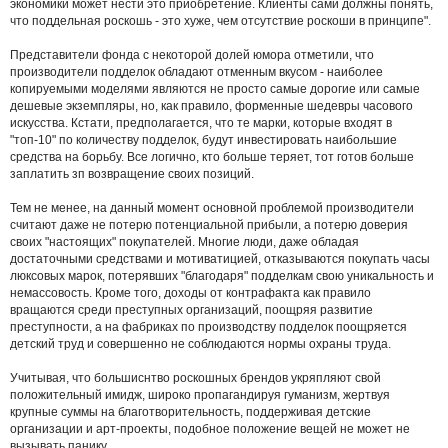
экономики может нести это приобретение. Клиенты сами должны понять,
что поддельная роскошь - это хуже, чем отсутствие роскоши в принципе".
Представители фонда с некоторой долей юмора отметили, что
производители подделок обладают отменным вкусом - наиболее
копируемыми моделями являются не просто самые дорогие или самые
дешевые экземпляры, но, как правило, форменные шедевры часового
искусства. Кстати, предполагается, что те марки, которые входят в
"топ-10" по количеству подделок, будут инвестировать наибольшие
средства на борьбу. Все логично, кто больше теряет, тот готов больше
заплатить зп возвращение своих позиций.
Тем не менее, на данный момент основной проблемой производители
считают даже не потерю потенциальной прибыли, а потерю доверия
своих "настоящих" покупателей. Многие люди, даже обладая
достаточными средствами и мотиватицией, отказываются покупать часы
люксовых марок, потерявших "благодаря" подделкам свою уникальность и
немассовость. Кроме того, доходы от контрафакта как правило
вращаются среди преступных организаций, поощряя развитие
преступности, а на фабриках по производству подделок поощряется
детский труд и совершенно не соблюдаются нормы охраны труда.
Учитывая, что большиснтво роскошных брендов укряпляют свой
положительный имидж, широко пропагандируя гуманизм, жертвуя
крупные суммы на благотворительность, поддерживая детские
организации и арт-проекты, подобное положение вещей не может не
вызывать панику.