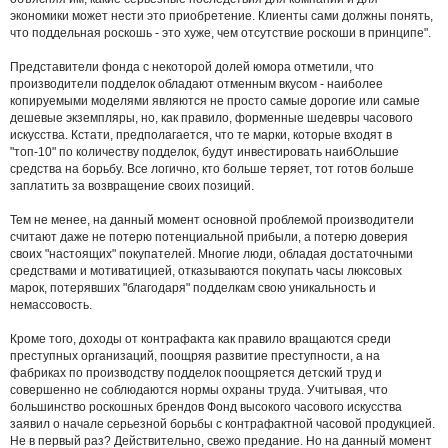
экономики может нести это приобретение. Клиенты сами должны понять,
что поддельная роскошь - это хуже, чем отсутствие роскоши в принципе".
Представители фонда с некоторой долей юмора отметили, что
производители подделок обладают отменным вкусом - наиболее
копируемыми моделями являются не просто самые дорогие или самые
дешевые экземпляры, но, как правило, форменные шедевры часового
искусства. Кстати, предполагается, что те марки, которые входят в
"топ-10" по количеству подделок, будут инвестировать наибОльшие
средства на борьбу. Все логично, кто больше теряет, тот готов больше
заплатить за возвращение своих позиций.
Тем не менее, на данный момент основной проблемой производители
считают даже не потерю потенциальной прибыли, а потерю доверия
своих "настоящих" покупателей. Многие люди, обладая достаточными
средствами и мотиватицией, отказываются покупать часы люксовых
марок, потерявших "благодаря" подделкам свою уникальность и
немассовость.
Кроме того, доходы от контрафакта как правило вращаются среди
преступных организаций, поощряя развитие преступности, а на
фабриках по производству подделок поощряется детский труд и
совершенно не соблюдаются нормы охраны труда. Учитывая, что
большинство роскошных брендов Фонд высокого часового искусства
заявил о начале серьезной борьбы с контрафактной часовой продукцией.
Не в первый раз? Действительно, свежо предание. Но на данный момент