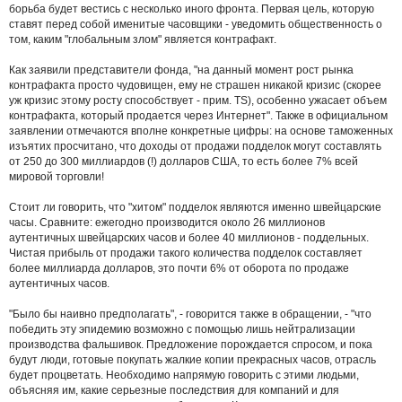
борьба будет вестись с несколько иного фронта. Первая цель, которую
ставят перед собой именитые часовщики - уведомить общественность о
том, каким "глобальным злом" является контрафакт.
Как заявили представители фонда, "на данный момент рост рынка
контрафакта просто чудовищен, ему не страшен никакой кризис (скорее
уж кризис этому росту способствует - прим. TS), особенно ужасает объем
контрафакта, который продается через Интернет". Также в официальном
заявлении отмечаются вполне конкретные цифры: на основе таможенных
изъятих просчитано, что доходы от продажи подделок могут составлять
от 250 до 300 миллиардов (!) долларов США, то есть более 7% всей
мировой торговли!
Стоит ли говорить, что "хитом" подделок являются именно швейцарские
часы. Сравните: ежегодно производится около 26 миллионов
аутентичных швейцарских часов и более 40 миллионов - поддельных.
Чистая прибыль от продажи такого количества подделок составляет
более миллиарда долларов, это почти 6% от оборота по продаже
аутентичных часов.
"Было бы наивно предполагать", - говорится также в обращении, - "что
победить эту эпидемию возможно с помощью лишь нейтрализации
производства фальшивок. Предложение порождается спросом, и пока
будут люди, готовые покупать жалкие копии прекрасных часов, отрасль
будет процветать. Необходимо напрямую говорить с этими людьми,
объясняя им, какие серьезные последствия для компаний и для