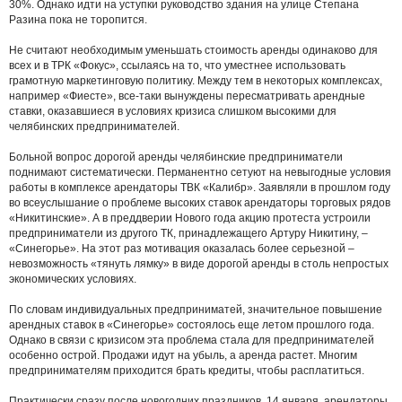
30%. Однако идти на уступки руководство здания на улице Степана
Разина пока не торопится.
Не считают необходимым уменьшать стоимость аренды одинаково для
всех и в ТРК «Фокус», ссылаясь на то, что уместнее использовать
грамотную маркетинговую политику.
Между тем в некоторых комплексах,
например «Фиесте», все-таки вынуждены пересматривать арендные
ставки, оказавшиеся в условиях кризиса слишком высокими для
челябинских предпринимателей.
Больной вопрос дорогой аренды челябинские предприниматели
поднимают систематически. Перманентно сетуют на невыгодные условия
работы в комплексе арендаторы ТВК «Калибр». Заявляли в прошлом году
во всеуслышание о проблеме высоких ставок арендаторы торговых рядов
«Никитинские». А в преддверии Нового года акцию протеста устроили
предприниматели из другого ТК, принадлежащего Артуру Никитину, –
«Синегорье». На этот раз мотивация оказалась более серьезной –
невозможность «тянуть лямку» в виде дорогой аренды в столь непростых
экономических условиях.
По словам индивидуальных предприниматей, значительное повышение
арендных ставок в «Синегорье» состоялось еще летом прошлого года.
Однако в связи с кризисом эта проблема стала для предпринимателей
особенно острой. Продажи идут на убыль, а аренда растет. Многим
предпринимателям приходится брать кредиты, чтобы расплатиться.
Практически сразу после новогодних праздников, 14 января, арендаторы