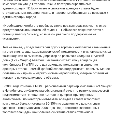
комплекса на улице Степана Разина повторно обратились к
администрации ТК. Если ответ о снижении арендных ставок будет
отрицательным, предприниматели намерены обратиться за помощью к
администрации города.
«Необходимо, чтобы эту проблему взяла под контроль мэрия, – считает
представитель инициативной группы. – Сейчас все чаще говорится о
помощи малому бизнесу, но никакой реальной поддержки мы не
чувствуем».
Тем не менее, у представителей других торговых комплексов свое мнение
на этот счет: владельцам коммерческой недвижимости в условиях кризиса
тоже надо как-то выживать. Директор по развитию холдинга «Русский
дом» (ТРК «Фокус») Алексей Шестаков считает, что у владельцев
челябинских ТК и ТРК есть два выхода из положения, и снижение
арендных ставок – самый крайний способ поддерживать прибыль. Менее
болезненный прием – маркетинговые мероприятия, которые позволяют
повысить привлекательность объекта.
В 2008 года компания MD&T, региональный партнер компании GVA Sawyer
в Челябинске, опубликовала официальный отчет по рынку коммерческой
недвижимости в Челябинске. Согласно цифрам, приведенным
аналитиками, по некоторым объектам арендная ставка в торговых
комплексах была снижена на 30-35% по сравнению с докризисным
уровнем – концом августа 2008 года. Так, в сегменте качественных
торговых площадей наибольшее снижение ставок отмечено в